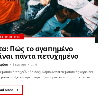
ΣΤΗΡΙΌΤΗΤΕΣ
α: Πώς το αγαπημένο
είναι πάντα πετυχημένο
ερίου
8 έτη ago
0
 μουσικό παιχνίδι” θα σας μιλήσουν για τις μουσικές καρέκλες.
έχουνε παίξει άπειρες φορές. Εγώ όμως δεν το προτιμώ γιατί...
ad More