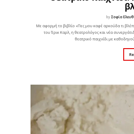
βλ
by
Σοφία Ελευθ
Με αφορμή το βιβλίο «Πες μου καφέ αρκούδα τι βλέπ
του Έρικ Καρλ, η θεατρολόγος και νέα συνεργάτ
θεατρικό παιχνίδι με καθοδηγο
Re