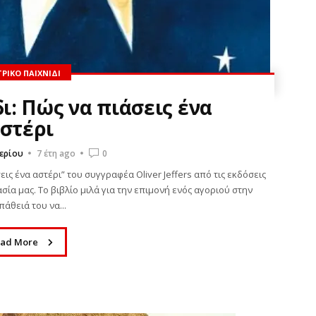
ΡΙΚΌ ΠΑΙΧΝΊΔΙ
ι: Πώς να πιάσεις ένα
στέρι
ερίου
7 έτη ago
0
εις ένα αστέρι” του συγγραφέα Oliver Jeffers από τις εκδόσεις
σία μας. Το βιβλίο μιλά για την επιμονή ενός αγοριού στην
άθειά του να...
ad More