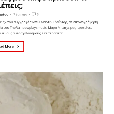
έπεις;
ερίου
7 έτη ago
0
εις;» του συγγραφέα Μπιλ Μάρτιν Τζούνιορ, σε εικονογράφηση
ιδα του TheRainbowplaysmusic, Μάρα Μπάχα, μας προτείνει
ύμενους αυτοσχεδιασμούς! Θα περάσετε...
ad More