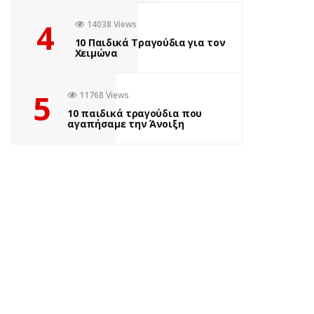
4
14038 Views
10 Παιδικά Τραγούδια για τον
Χειμώνα
5
11768 Views
10 παιδικά τραγούδια που
αγαπήσαμε την Άνοιξη
ΒΙΒΛΊΟ
MURDLE JR.: Έξυπνα
εγκλήματα για έξυπνα
παιδιά, εκδόσεις
Ψυχογιός
by
Σοφία Ελευθερίου
1 έτος ago
0
Πόσες φορές έχετε ακούσει το “Βαριέμαι” αυτό το καλοκαίρι;