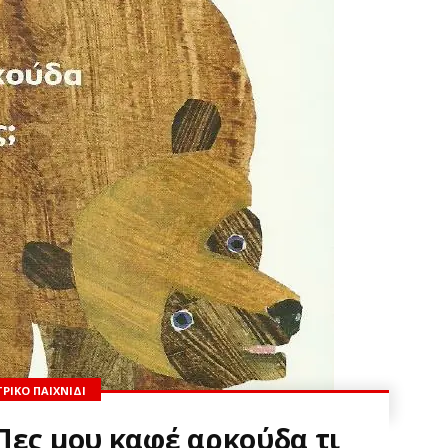
ΡΙΚΌ ΠΑΙΧΝΊΔΙ
Πες μου καφέ αρκούδα τι