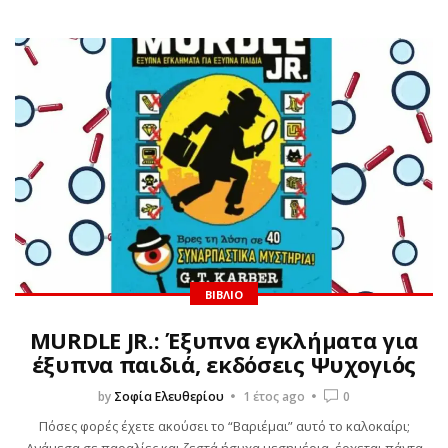
ΒΙΒΛΊΟ
MURDLE JR.: Έξυπνα εγκλήματα για
έξυπνα παιδιά, εκδόσεις Ψυχογιός
by
Σοφία Ελευθερίου
1 έτος ago
0
Πόσες φορές έχετε ακούσει το “Βαριέμαι” αυτό το καλοκαίρι;
Ανάμεσα σε παραλίες και ζεστά ήσυχα μεσημέρια, έρχεται πάντα