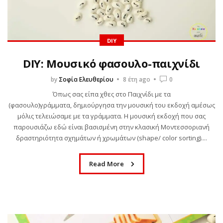
DIY
DIY: Μουσικό φασουλο-παιχνίδι
by
Σοφία Ελευθερίου
8 έτη ago
0
Όπως σας είπα χθες στο Παιχνίδι με τα
(φασουλο)γράμματα, δημιούργησα την μουσική του εκδοχή αμέσως
μόλις τελειώσαμε με τα γράμματα. Η μουσική εκδοχή που σας
παρουσιάζω εδώ είναι βασισμένη στην κλασική Μοντεσσοριανή
δραστηριότητα σχημάτων ή χρωμάτων (shape/ color sorting)....
Read More