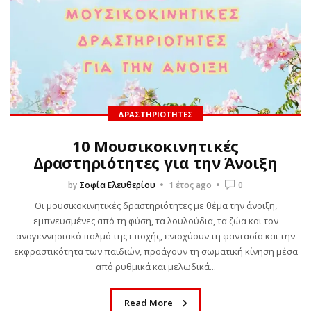
ΔΡΑΣΤΗΡΙΌΤΗΤΕΣ
10 Μουσικοκινητικές
Δραστηριότητες για την Άνοιξη
by
Σοφία Ελευθερίου
1 έτος ago
0
Οι μουσικοκινητικές δραστηριότητες με θέμα την άνοιξη,
εμπνευσμένες από τη φύση, τα λουλούδια, τα ζώα και τον
αναγεννησιακό παλμό της εποχής, ενισχύουν τη φαντασία και την
εκφραστικότητα των παιδιών, προάγουν τη σωματική κίνηση μέσα
από ρυθμικά και μελωδικά...
Read More