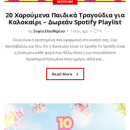
ΜΟΥΣΙΚΉ
20 Χαρούμενα Παιδικά Τραγούδια για
Καλοκαίρι – Δωρεάν Spotify Playlist
ΒΙΒΛΊΟ
by
Σοφία Ελευθερίου
1 έτος ago
0
MURDLE JR.: Έξυπνα
Ποια είναι η αγαπημένη σας εφαρμογή στο κινητό σας;; Σας
εγκλήματα για έξυπνα
προλαβαίνω και λέω ότι η δικιά μου είναι το Spotify.Το Spotify είναι
η λύση μου κάθε φορά που θέλω λίστες για οποιαδήποτε
παιδιά, εκδόσεις
δραστηριότητα μέσα στην ημέρα, αλλά και...
Ψυχογιός
Read More
by
Σοφία Ελευθερίου
1 έτος ago
0
Πόσες φορές έχετε ακούσει το “Βαριέμαι” αυτό το καλοκαίρι;
Ανάμεσα σε παραλίες και ζεστά ήσυχα μεσημέρια, έρχεται
πάντα εκείνη η στιγμή που το παιδί σου ψάχνει
απεγνωσμένα κάτι να κάνει....
Read More