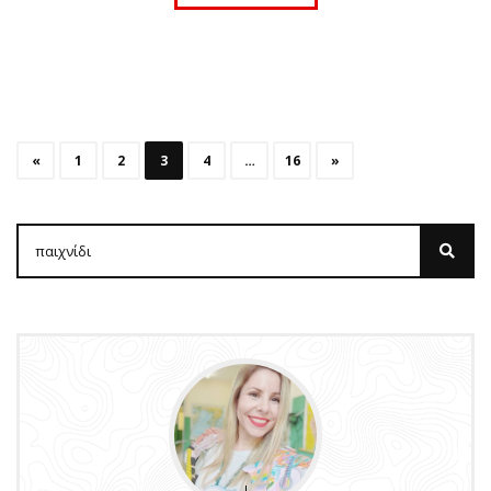
«
1
2
3
4
…
16
»