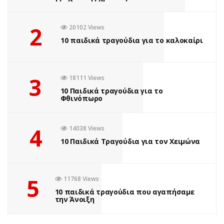
2
20102 Views
10 παιδικά τραγούδια για το καλοκαίρι
3
18111 Views
10 Παιδικά τραγούδια για το
Φθινόπωρο
ΒΙΒΛΊΟ
MURDLE JR.: Έξυπνα
4
14038 Views
εγκλήματα για έξυπνα
10 Παιδικά Τραγούδια για τον Χειμώνα
παιδιά, εκδόσεις
Ψυχογιός
5
11768 Views
10 παιδικά τραγούδια που αγαπήσαμε
την Άνοιξη
by
Σοφία Ελευθερίου
1 έτος ago
0
Πόσες φορές έχετε ακούσει το “Βαριέμαι” αυτό το καλοκαίρι;