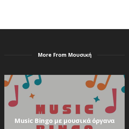
Ανάμεσα σε παραλίες και ζεστά ήσυχα μεσημέρια, έρχεται
πάντα εκείνη η στιγμή που το παιδί σου ψάχνει
απεγνωσμένα κάτι να κάνει....
Read More
More From Μουσική
Music Bingo με μουσικά όργανα