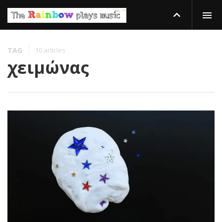
TAG
10 articles
χειμώνας