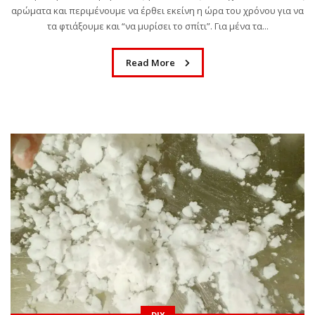
αρώματα και περιμένουμε να έρθει εκείνη η ώρα του χρόνου για να
τα φτιάξουμε και “να μυρίσει το σπίτι”. Για μένα τα...
Read More
ΒΙΒΛΊΟ
MURDLE JR.: Έξυπνα
εγκλήματα για έξυπνα
παιδιά, εκδόσεις
Ψυχογιός
by
Σοφία Ελευθερίου
1 έτος ago
0
DIY