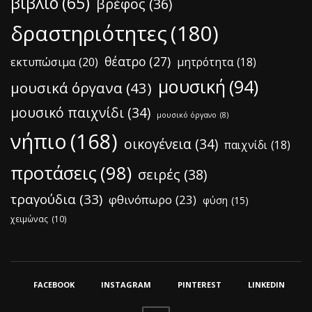
βιβλίο
(65)
βρέφος
(36)
δραστηριότητες
(180)
θέατρο
(27)
εκτυπώσιμα
(20)
μητρότητα
(18)
μουσική
(94)
μουσικά όργανα
(43)
μουσικό παιχνίδι
(34)
μουσικό όργανο
(8)
νήπιο
(168)
οικογένεια
(34)
παιχνίδι
(18)
προτάσεις
(98)
σειρές
(38)
τραγούδια
(33)
φθινόπωρο
(23)
φύση
(15)
χειμώνας
(10)
FACEBOOK
INSTAGRAM
PINTEREST
LINKEDIN