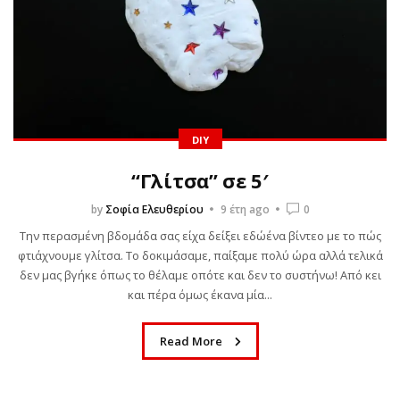
DIY
“Γλίτσα” σε 5′
by
Σοφία Ελευθερίου
9 έτη ago
0
Την περασμένη βδομάδα σας είχα δείξει εδώένα βίντεο με το πώς
φτιάχνουμε γλίτσα. Το δοκιμάσαμε, παίξαμε πολύ ώρα αλλά τελικά
δεν μας βγήκε όπως το θέλαμε οπότε και δεν το συστήνω! Από κει
και πέρα όμως έκανα μία...
Read More