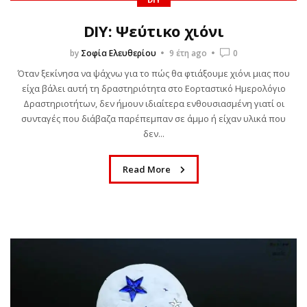
Πόσες φορές έχετε ακούσει το “Βαριέμαι” αυτό το καλοκαίρι;
DIY: Ψεύτικο χιόνι
Ανάμεσα σε παραλίες και ζεστά ήσυχα μεσημέρια, έρχεται
by
Σοφία Ελευθερίου
9 έτη ago
0
πάντα εκείνη η στιγμή που το παιδί σου ψάχνει
απεγνωσμένα κάτι να κάνει....
Όταν ξεκίνησα να ψάχνω για το πώς θα φτιάξουμε χιόνι μιας που
είχα βάλει αυτή τη δραστηριότητα στο Εορταστικό Ημερολόγιο
Δραστηριοτήτων, δεν ήμουν ιδιαίτερα ενθουσιασμένη γιατί οι
Read More
συνταγές που διάβαζα παρέπεμπαν σε άμμο ή είχαν υλικά που
δεν...
Read More