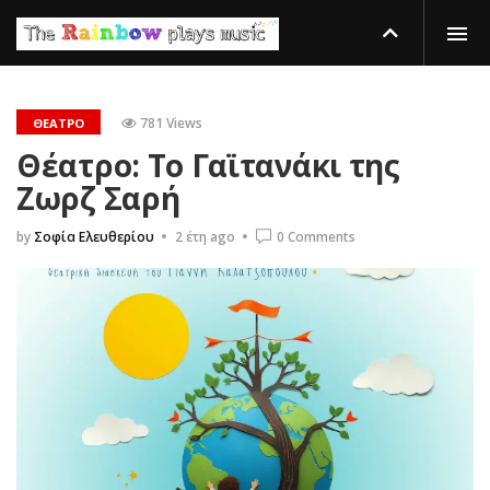
781 Views
ΘΈΑΤΡΟ
Θέατρο: Το Γαϊτανάκι της
Ζωρζ Σαρή
by
Σοφία Ελευθερίου
2 έτη ago
0 Comments