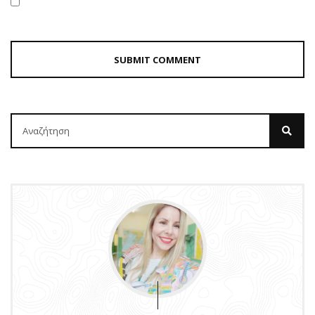
ΒΙΒΛΊΟ
MURDLE JR.: Έξυπνα
εγκλήματα για έξυπνα
παιδιά, εκδόσεις
Ψυχογιός
by
Σοφία Ελευθερίου
1 έτος ago
0
Πόσες φορές έχετε ακούσει το “Βαριέμαι” αυτό το καλοκαίρι;