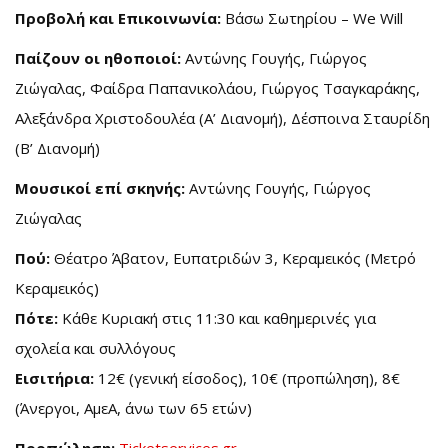
Προβολή και Επικοινωνία:
Βάσω Σωτηρίου – We Will
Παίζουν οι ηθοποιοί:
Αντώνης Γουγής, Γιώργος
Ζιώγαλας, Φαίδρα Παπανικολάου, Γιώργος Τσαγκαράκης,
Αλεξάνδρα Χριστοδουλέα (Α’ Διανομή), Δέσποινα Σταυρίδη
(Β’ Διανομή)
Μουσικοί επί σκηνής:
Αντώνης Γουγής, Γιώργος
Ζιώγαλας
Πού:
Θέατρο Άβατον, Ευπατριδών 3, Κεραμεικός (Μετρό
Κεραμεικός)
Πότε:
Κάθε Κυριακή στις 11:30 και καθημερινές για
σχολεία και συλλόγους
Εισιτήρια:
12€ (γενική είσοδος), 10€ (προπώληση), 8€
(Άνεργοι, ΑμεΑ, άνω των 65 ετών)