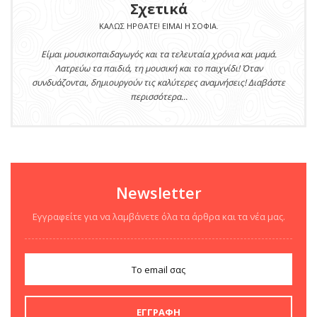
Ανάμεσα σε παραλίες και ζεστά ήσυχα μεσημέρια, έρχεται
Σχετικά
πάντα εκείνη η στιγμή που το παιδί σου ψάχνει
ΚΑΛΏΣ ΉΡΘΑΤΕ! ΕΊΜΑΙ Η ΣΟΦΊΑ.
απεγνωσμένα κάτι να κάνει....
Είμαι μουσικοπαιδαγωγός και τα τελευταία χρόνια και μαμά.
Λατρεύω τα παιδιά, τη μουσική και το παιχνίδι! Όταν
Read More
συνδυάζονται, δημιουργούν τις καλύτερες αναμνήσεις! Διαβάστε
περισσότερα...
Newsletter
Εγγραφείτε για να λαμβάνετε όλα τα άρθρα και τα νέα μας.