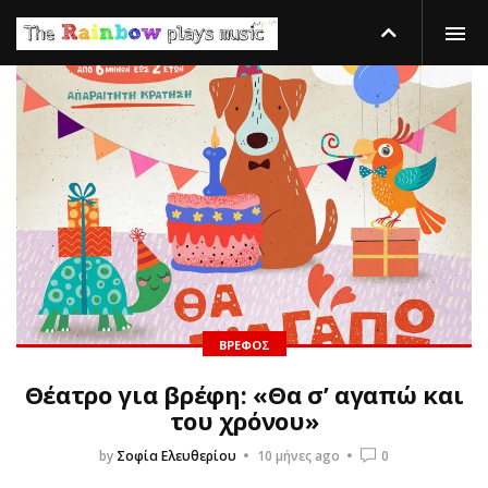
ΒΡΈΦΟΣ
Θέατρο για βρέφη: «Θα σ’ αγαπώ και
του χρόνου»
by
Σοφία Ελευθερίου
10 μήνες ago
0