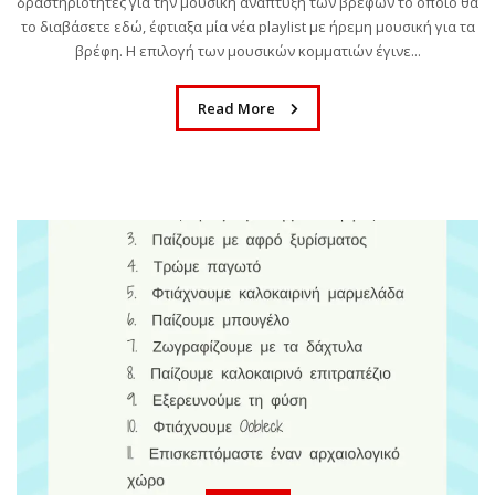
δραστηριότητες για την μουσική ανάπτυξη των βρεφών το οποίο θα
Ανάμεσα σε παραλίες και ζεστά ήσυχα μεσημέρια, έρχεται
το διαβάσετε εδώ, έφτιαξα μία νέα playlist με ήρεμη μουσική για τα
πάντα εκείνη η στιγμή που το παιδί σου ψάχνει
βρέφη. Η επιλογή των μουσικών κομματιών έγινε...
απεγνωσμένα κάτι να κάνει....
Read More
Read More