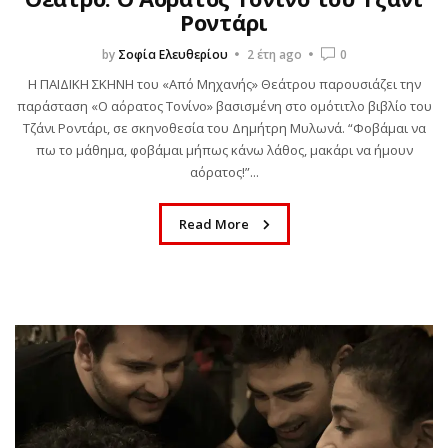
Ροντάρι
by
Σοφία Ελευθερίου
2 έτη ago
0
Η ΠΑΙΔΙΚΗ ΣΚΗΝΗ του «Από Μηχανής» Θεάτρου παρουσιάζει την
παράσταση «Ο αόρατος Τονίνο» βασισμένη στο ομότιτλο βιβλίο του
Τζάνι Ροντάρι, σε σκηνοθεσία του Δημήτρη Μυλωνά. “Φοβάμαι να
πω το μάθημα, φοβάμαι μήπως κάνω λάθος, μακάρι να ήμουν
αόρατος!”...
Read More