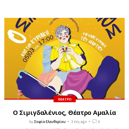
ΘΈΑΤΡΟ
Ο Σιμιγδαλένιος, Θέατρο Αμαλία
by
Σοφία Ελευθερίου
3 έτη ago
0