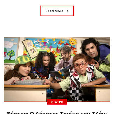
Read More
ΘΈΑΤΡΟ
Θέατρο: Ο Αόρατος Τονίνο του Τζάνι