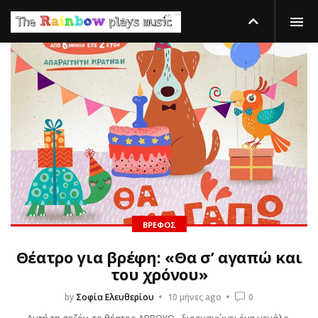
ΒΡΈΦΟΣ
Θέατρο για βρέφη: «Θα σ’ αγαπώ και
του χρόνου»
by
Σοφία Ελευθερίου
10 μήνες ago
0