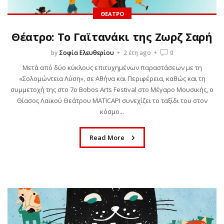
ΘΈΑΤΡΟ
Θέατρο: Το Γαϊτανάκι της Ζωρζ Σαρή
by
Σοφία Ελευθερίου
2 έτη ago
0
Μετά από δύο κύκλους επιτυχημένων παραστάσεων με τη
«Σολομώντεια Λύση», σε Αθήνα και Περιφέρεια, καθώς και τη
συμμετοχή της στο 7ο Bobos Arts Festival στο Μέγαρο Μουσικής, ο
Θίασος Λαϊκού Θεάτρου MATICAPI συνεχίζει το ταξίδι του στον
κόσμο...
Read More