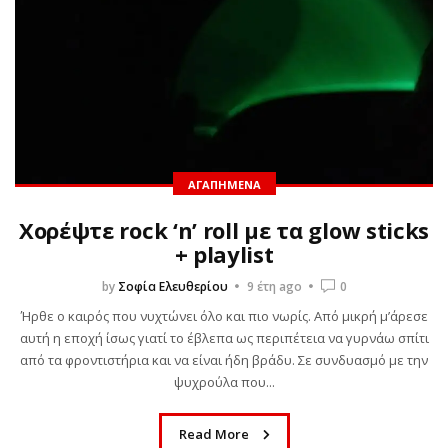
ΑΓΑΠΗΜΈΝΑ
Χορέψτε rock ‘n’ roll με τα glow sticks
+ playlist
by
Σοφία Ελευθερίου
9 έτη ago
0
Ήρθε ο καιρός που νυχτώνει όλο και πιο νωρίς. Από μικρή μ’άρεσε
αυτή η εποχή ίσως γιατί το έβλεπα ως περιπέτεια να γυρνάω σπίτι
από τα φροντιστήρια και να είναι ήδη βράδυ. Σε συνδυασμό με την
ψυχρούλα που...
Read More