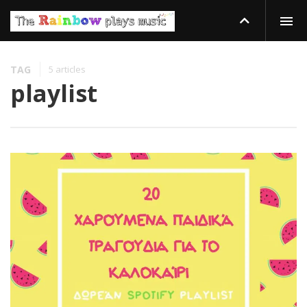
TAG
5 articles
playlist