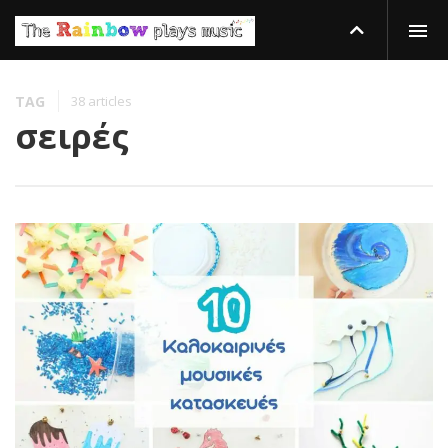
TAG
38 articles
σειρές