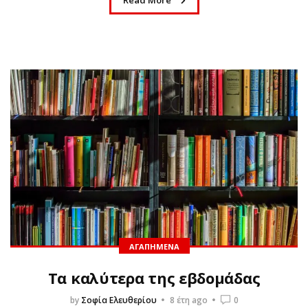
Read More
ΑΓΑΠΗΜΈΝΑ
Τα καλύτερα της εβδομάδας
by
Σοφία Ελευθερίου
8 έτη ago
0