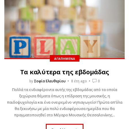
εγκλήματα για έξυπνα
παιδιά, εκδόσεις
Ψυχογιός
by
Σοφία Ελευθερίου
1 έτος ago
0
Πόσες φορές έχετε ακούσει το “Βαριέμαι” αυτό το καλοκαίρι;
Ανάμεσα σε παραλίες και ζεστά ήσυχα μεσημέρια, έρχεται
ΑΓΑΠΗΜΈΝΑ
πάντα εκείνη η στιγμή που το παιδί σου ψάχνει
Τα καλύτερα της εβδομάδας
απεγνωσμένα κάτι να κάνει....
by
Σοφία Ελευθερίου
8 έτη ago
0
Read More
Πολλά τα ενδιαφέροντα αυτής της εβδομάδας από τα οποία
ξεχώρισα θέματα όπως η επίδραση της μουσικής, η
παιδοψυχολογία και ένα ονειρεμένο νηπιαγωγείο! Πρώτα απ’όλα
θα ξεκινήσω με μία πολύ ενδιαφέρουσα ημερίδα που θα
πραγματοποιηθεί στο Μέγαρο Μουσικής Θεσσαλονίκης...