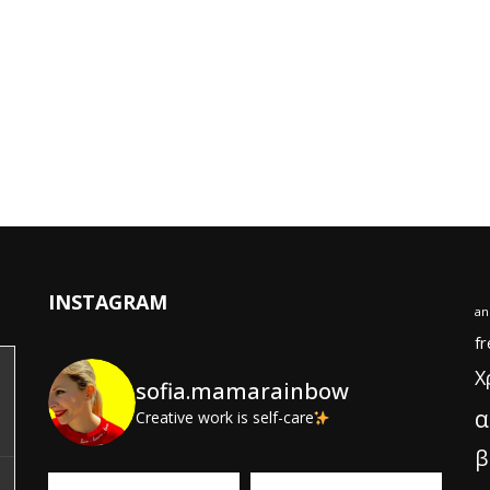
INSTAGRAM
an
fr
Χ
sofia.mamarainbow
α
Creative work is self-care
β