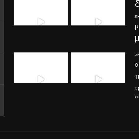
ε
μ
μ
μο
ο
π
τ
χε