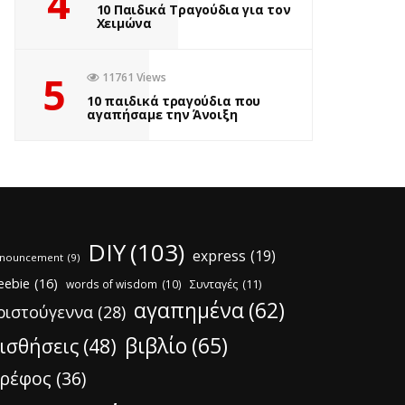
4
10 Παιδικά Τραγούδια για τον
Χειμώνα
5
11761 Views
10 παιδικά τραγούδια που
αγαπήσαμε την Άνοιξη
DIY
(103)
express
(19)
nouncement
(9)
eebie
(16)
words of wisdom
(10)
Συνταγές
(11)
αγαπημένα
(62)
ριστούγεννα
(28)
βιβλίο
(65)
ισθήσεις
(48)
ρέφος
(36)