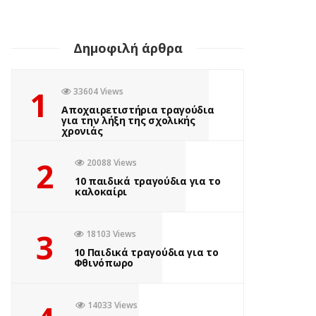
by
Σοφία Ελευθερίου
1 έτος ago
0
Πόσες φορές έχετε ακούσει το “Βαριέμαι” αυτό το καλοκαίρι;
Δημοφιλή άρθρα
Ανάμεσα σε παραλίες και ζεστά ήσυχα μεσημέρια, έρχεται
πάντα εκείνη η στιγμή που το παιδί σου ψάχνει
1
33604 Views
απεγνωσμένα κάτι να κάνει....
Αποχαιρετιστήρια τραγούδια
για την λήξη της σχολικής
χρονιάς
Read More
2
20088 Views
10 παιδικά τραγούδια για το
καλοκαίρι
3
18103 Views
10 Παιδικά τραγούδια για το
Φθινόπωρο
14033 Views