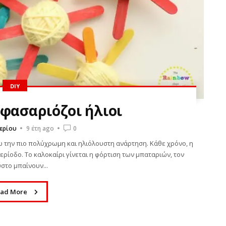
DIY
φασαριόζοι ήλιοι
ερίου
9 έτη ago
0
νω την πιο πολύχρωμη και ηλιόλουστη ανάρτηση. Κάθε χρόνο, η
περίοδο. Το καλοκαίρι γίνεται η φόρτιση των μπαταριών, τον
στο μπαίνουν...
ad More