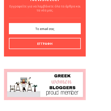
Εγγραφείτε για να λαμβάνετε όλα τα άρθρα και
τα νέα μας.
ΒΙΒΛΊΟ
MURDLE JR.: Έξυπνα
εγκλήματα για έξυπνα
παιδιά, εκδόσεις
Ψυχογιός