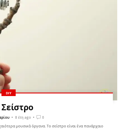
DIY
: Σείστρο
ερίου
8 έτη ago
0
αιότερα μουσικά όργανα. Το σείστρο είναι ένα πανάρχαιο