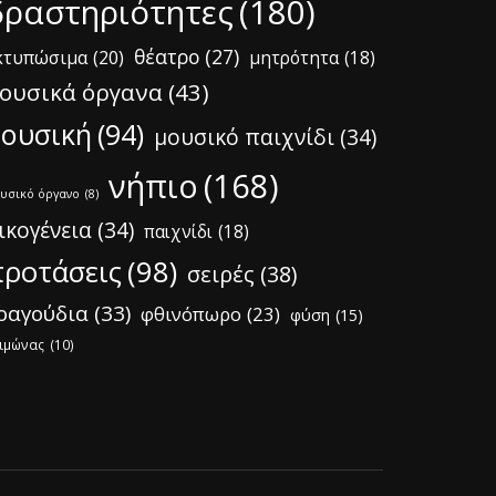
δραστηριότητες
(180)
θέατρο
(27)
κτυπώσιμα
(20)
μητρότητα
(18)
ουσικά όργανα
(43)
ουσική
(94)
μουσικό παιχνίδι
(34)
νήπιο
(168)
υσικό όργανο
(8)
ικογένεια
(34)
παιχνίδι
(18)
ροτάσεις
(98)
σειρές
(38)
ραγούδια
(33)
φθινόπωρο
(23)
φύση
(15)
ιμώνας
(10)