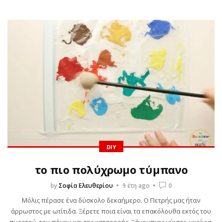
DIY
το πιο πολύχρωμο τύμπανο
by
Σοφία Ελευθερίου
9 έτη ago
0
Μόλις πέρασε ένα δύσκολο δεκαήμερο. Ο Πετρής μας ήταν
άρρωστος με ωτίτιδα. Ξέρετε ποια είναι τα επακόλουθα εκτός του
πυρετού, του πόνου και της καταρροής. Ξάγρυπνες νύχτες, γκρίνια,