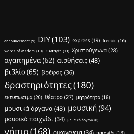
DIY
(103)
express
(19)
freebie
(16)
announcement
(9)
Χριστούγεννα
(28)
words of wisdom
(10)
Συνταγές
(11)
αγαπημένα
(62)
αισθήσεις
(48)
βιβλίο
(65)
βρέφος
(36)
δραστηριότητες
(180)
θέατρο
(27)
εκτυπώσιμα
(20)
μητρότητα
(18)
μουσική
(94)
μουσικά όργανα
(43)
μουσικό παιχνίδι
(34)
μουσικό όργανο
(8)
νήπιο
(168)
οικογένεια
(34)
παιχνίδι
(18)