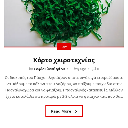
DIY
Χόρτο χειροτεχνίας
by
Σοφία Ελευθερίου
9 έτη ago
0
Οι διακοπές του Πάσχα πλησιάζουν οπότε σιγά σιγά ετοιμαζόμαστε
να μάθουμε τα κάλαντα του Λαζάρου, να παίξουμε παιχνίδια στην
Πασχαλινοχώρα και να φτιάξουμε πασχαλινές κατασκευές. Μάλλον
έχετε καταλάβει ότι προτιμώ με 2-3 υλικά να φτιάχνω κάτι που θα...
ΒΙΒΛΊΟ
Read More
MURDLE JR.: Έξυπνα
εγκλήματα για έξυπνα