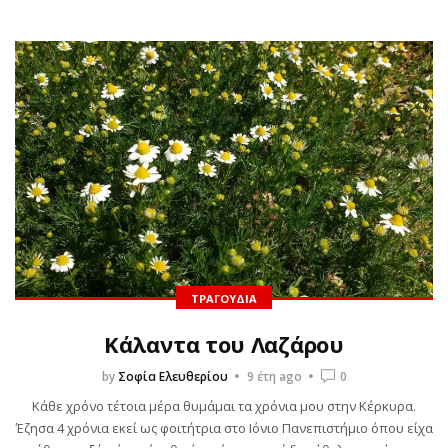
ΤΡΑΓΟΎΔΙΑ
Κάλαντα του Λαζάρου
by
Σοφία Ελευθερίου
9 έτη ago
0
Κάθε χρόνο τέτοια μέρα θυμάμαι τα χρόνια μου στην Κέρκυρα.
Έζησα 4 χρόνια εκεί ως φοιτήτρια στο Ιόνιο Πανεπιστήμιο όπου είχα