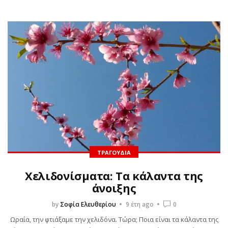
παιδιά, εκδόσεις
Ψυχογιός
by
Σοφία Ελευθερίου
1 έτος ago
0
Πόσες φορές έχετε ακούσει το “Βαριέμαι” αυτό το καλοκαίρι;
Ανάμεσα σε παραλίες και ζεστά ήσυχα μεσημέρια, έρχεται
πάντα εκείνη η στιγμή που το παιδί σου ψάχνει
απεγνωσμένα κάτι να κάνει....
Read More
ΤΡΑΓΟΎΔΙΑ
Χελιδονίσματα: Τα κάλαντα της
άνοιξης
by
Σοφία Ελευθερίου
9 έτη ago
0
Ωραία, την φτιάξαμε την χελιδόνα. Τώρα; Ποια είναι τα κάλαντα της