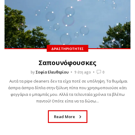
ΔΡΑΣΤΗΡΙΌΤΗΤΕΣ
Σαπουνόφουσκες
by
Σοφία Ελευθερίου
9 έτη ago
0
Αυτά τα pipe cleaners δεν τα είχα ποτέ σε υπόληψη. Τα θυμάμαι
άσπρα άσπρα δίπλα στην ξύλινη πίπα που χρησιμοποιούσε κάτι
φεγγάρια ο μπαμπάς μου. Αλλά τα τελευταία χρόνια τα βλέπω
παντού! Οπότε είπα να τα δώσω...
Read More