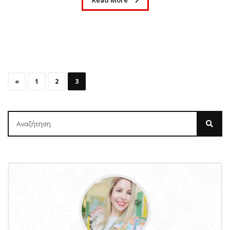
Ψυχογιός
by
Σοφία Ελευθερίου
1 έτος ago
0
Πόσες φορές έχετε ακούσει το “Βαριέμαι” αυτό το καλοκαίρι;
Ανάμεσα σε παραλίες και ζεστά ήσυχα μεσημέρια, έρχεται
πάντα εκείνη η στιγμή που το παιδί σου ψάχνει
«
1
2
3
απεγνωσμένα κάτι να κάνει....
Read More