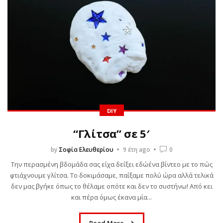
DIY
“Γλίτσα” σε 5′
by
Σοφία Ελευθερίου
9 έτη ago
0
ΒΙΒΛΊΟ
Την περασμένη βδομάδα σας είχα δείξει εδώένα βίντεο με το πώς
MURDLE JR.: Έξυπνα
φτιάχνουμε γλίτσα. Το δοκιμάσαμε, παίξαμε πολύ ώρα αλλά τελικά
δεν μας βγήκε όπως το θέλαμε οπότε και δεν το συστήνω! Από κει
εγκλήματα για έξυπνα
και πέρα όμως έκανα μία...
παιδιά, εκδόσεις
Read More