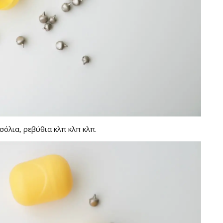
σόλια, ρεβύθια κλπ κλπ κλπ.