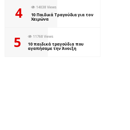
4
14038 Views
10 Παιδικά Τραγούδια για τον
Χειμώνα
5
11768 Views
10 παιδικά τραγούδια που
αγαπήσαμε την Άνοιξη
ΒΙΒΛΊΟ
MURDLE JR.: Έξυπνα
εγκλήματα για έξυπνα
παιδιά, εκδόσεις
Ψυχογιός
by
Σοφία Ελευθερίου
1 έτος ago
0
Πόσες φορές έχετε ακούσει το “Βαριέμαι” αυτό το καλοκαίρι;