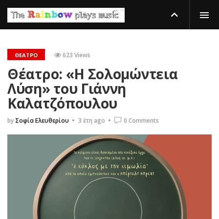
623 Views
ΘΈΑΤΡΟ
Θέατρο: «Η Σολομώντεια
Λύση» του Γιάννη
Καλατζόπουλου
by
Σοφία Ελευθερίου
3 έτη ago
0 Comments