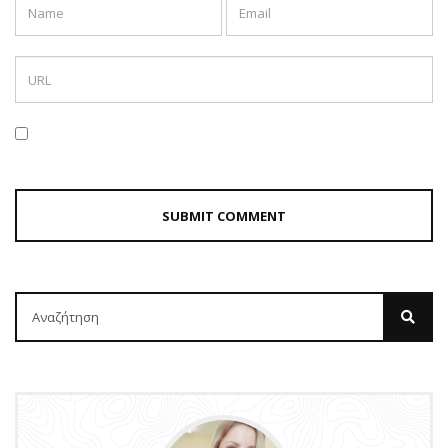
ΒΙΒΛΊΟ
MURDLE JR.: Έξυπνα
εγκλήματα για έξυπνα
παιδιά, εκδόσεις
Ψυχογιός
by
Σοφία Ελευθερίου
1 έτος ago
0
Πόσες φορές έχετε ακούσει το “Βαριέμαι” αυτό το καλοκαίρι;