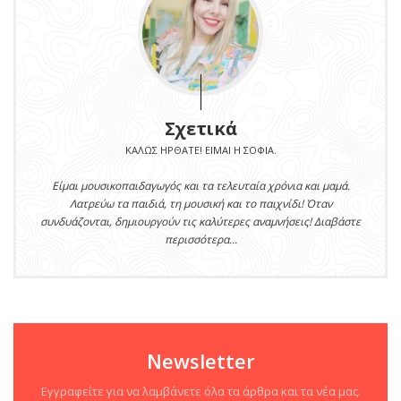
Ανάμεσα σε παραλίες και ζεστά ήσυχα μεσημέρια, έρχεται
πάντα εκείνη η στιγμή που το παιδί σου ψάχνει
απεγνωσμένα κάτι να κάνει....
Read More
Σχετικά
ΚΑΛΏΣ ΉΡΘΑΤΕ! ΕΊΜΑΙ Η ΣΟΦΊΑ.
Είμαι μουσικοπαιδαγωγός και τα τελευταία χρόνια και μαμά.
Λατρεύω τα παιδιά, τη μουσική και το παιχνίδι! Όταν
συνδυάζονται, δημιουργούν τις καλύτερες αναμνήσεις! Διαβάστε
περισσότερα...
Newsletter
Εγγραφείτε για να λαμβάνετε όλα τα άρθρα και τα νέα μας.