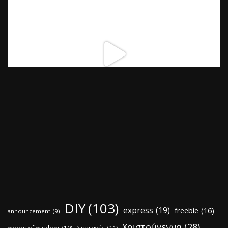
DIY
(103)
express
(19)
freebie
(16)
announcement
(9)
Χριστούγεννα
(28)
words of wisdom
(10)