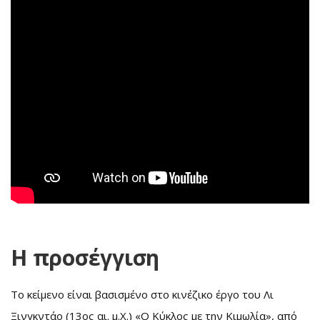
Η προσέγγιση
Το κείμενο είναι βασισμένο στο κινέζικο έργο του Λι
Ξινγκντάο (13ος αι. μ.Χ.) «Ο Κύκλος με την Κιμωλία», από