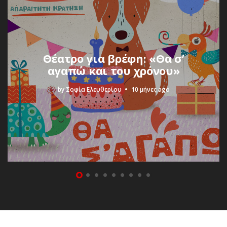
Θέατρο για βρέφη: «Θα σ’
αγαπώ και του χρόνου»
by
Σοφία Ελευθερίου
10 μήνες ago