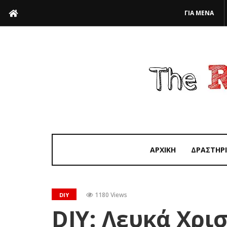
ΓΙΑ ΜΕΝΑ
ΑΡΧΙΚΗ
ΔΡΑΣΤΗΡ
1180 Views
DIY
DIY: Λευκά Χρι