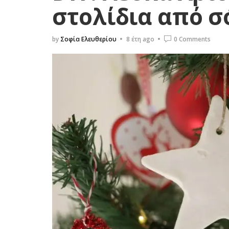
στολίδια από σ
by
Σοφία Ελευθερίου
8 έτη ago
0 Comments