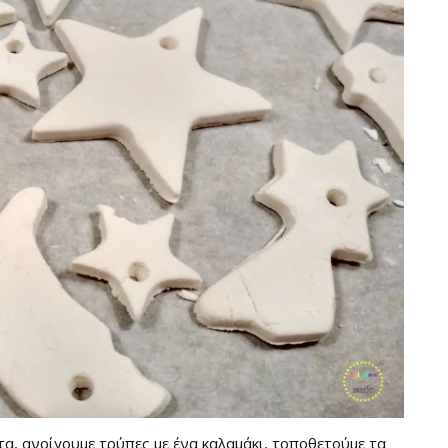
τα, ανοίγουμε τρύπες με ένα καλαμάκι, τοποθετούμε τα