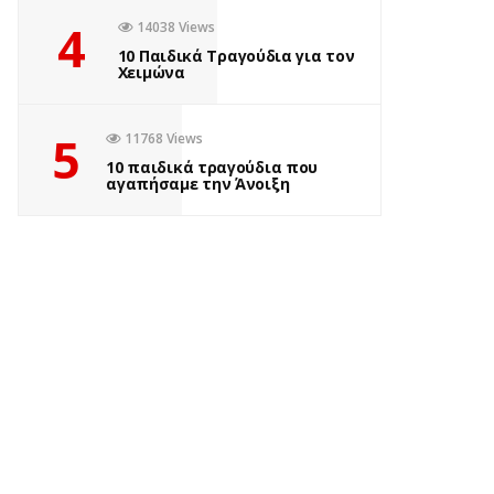
4
14038 Views
10 Παιδικά Τραγούδια για τον
Χειμώνα
5
11768 Views
10 παιδικά τραγούδια που
αγαπήσαμε την Άνοιξη
ΒΙΒΛΊΟ
MURDLE JR.: Έξυπνα
εγκλήματα για έξυπνα
παιδιά, εκδόσεις
Ψυχογιός
by
Σοφία Ελευθερίου
1 έτος ago
0
Πόσες φορές έχετε ακούσει το “Βαριέμαι” αυτό το καλοκαίρι;