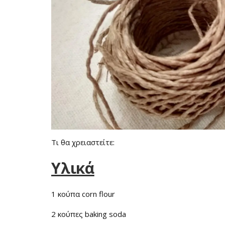
Τι θα χρειαστείτε:
Υλικά
1 κούπα corn flour
2 κούπες baking soda