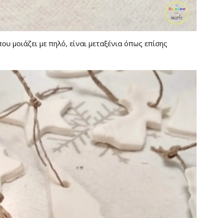
που μοιάζει με πηλό, είναι μεταξένια όπως επίσης