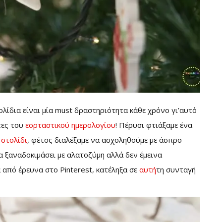
λίδια είναι μία must δραστηριότητα κάθε χρόνο γι’αυτό
τες του
εορταστικού ημερολογίου
! Πέρυσι φτιάξαμε ένα
 στολίδι
, φέτος διαλέξαμε να ασχοληθούμε με άσπρο
α ξαναδοκιμάσει με αλατοζύμη αλλά δεν έμεινα
 από έρευνα στο Pinterest, κατέληξα σε
αυτή
τη συνταγή