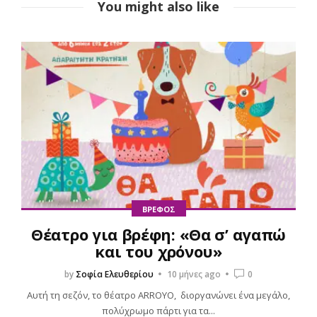
You might also like
ΒΙΒΛΊΟ
MURDLE JR.: Έξυπνα
εγκλήματα για έξυπνα
παιδιά, εκδόσεις
Ψυχογιός
by
Σοφία Ελευθερίου
1 έτος ago
0
Πόσες φορές έχετε ακούσει το “Βαριέμαι” αυτό το καλοκαίρι;
Ανάμεσα σε παραλίες και ζεστά ήσυχα μεσημέρια, έρχεται
ΒΡΈΦΟΣ
πάντα εκείνη η στιγμή που το παιδί σου ψάχνει
Θέατρο για βρέφη: «Θα σ’ αγαπώ
απεγνωσμένα κάτι να κάνει....
και του χρόνου»
by
Σοφία Ελευθερίου
10 μήνες ago
0
Read More
Αυτή τη σεζόν, το θέατρο ARROYO, διοργανώνει ένα μεγάλο,
πολύχρωμο πάρτι για τα...