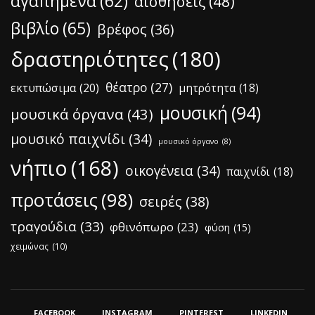
αγαπημένα
(62)
αισθήσεις
(48)
βιβλίο
(65)
βρέφος
(36)
δραστηριότητες
(180)
θέατρο
(27)
εκτυπώσιμα
(20)
μητρότητα
(18)
μουσική
(94)
μουσικά όργανα
(43)
μουσικό παιχνίδι
(34)
μουσικό όργανο
(8)
νήπιο
(168)
οικογένεια
(34)
παιχνίδι
(18)
προτάσεις
(98)
σειρές
(38)
τραγούδια
(33)
φθινόπωρο
(23)
φύση
(15)
χειμώνας
(10)
FACEBOOK
INSTAGRAM
PINTEREST
LINKEDIN