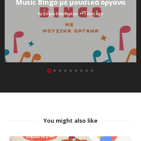
Music Bingo με μουσικά όργανα
by
Σοφία Ελευθερίου
1 έτος ago
You might also like