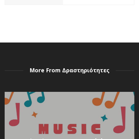
ΒΙΒΛΊΟ
MURDLE JR.: Έξυπνα
εγκλήματα για έξυπνα
παιδιά, εκδόσεις
Ψυχογιός
by
Σοφία Ελευθερίου
1 έτος ago
0
Πόσες φορές έχετε ακούσει το “Βαριέμαι” αυτό το καλοκαίρι;
More From Δραστηριότητες
Ανάμεσα σε παραλίες και ζεστά ήσυχα μεσημέρια, έρχεται
πάντα εκείνη η στιγμή που το παιδί σου ψάχνει
απεγνωσμένα κάτι να κάνει....
Read More