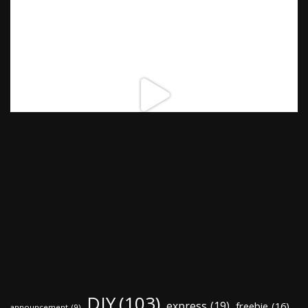
DIY
(103)
express
(19)
freebie
(16)
announcement
(9)