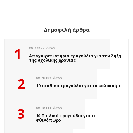
Ψυχογιός
by
Σοφία Ελευθερίου
1 έτος ago
0
Πόσες φορές έχετε ακούσει το “Βαριέμαι” αυτό το καλοκαίρι;
Δημοφιλή άρθρα
Ανάμεσα σε παραλίες και ζεστά ήσυχα μεσημέρια, έρχεται
πάντα εκείνη η στιγμή που το παιδί σου ψάχνει
απεγνωσμένα κάτι να κάνει....
1
33622 Views
Αποχαιρετιστήρια τραγούδια για την λήξη
της σχολικής χρονιάς
Read More
2
20105 Views
10 παιδικά τραγούδια για το καλοκαίρι
3
18111 Views
10 Παιδικά τραγούδια για το
Φθινόπωρο