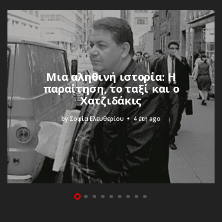
Μια αληθινή ιστορία: Η
παραίτηση, το ταξί και ο
Χατζιδάκις
by
Σοφία Ελευθερίου
4 έτη ago