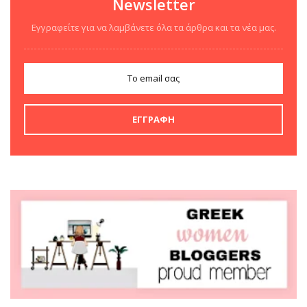
Newsletter
Εγγραφείτε για να λαμβάνετε όλα τα άρθρα και τα νέα μας.
ΒΙΒΛΊΟ
MURDLE JR.: Έξυπνα
εγκλήματα για έξυπνα
παιδιά, εκδόσεις