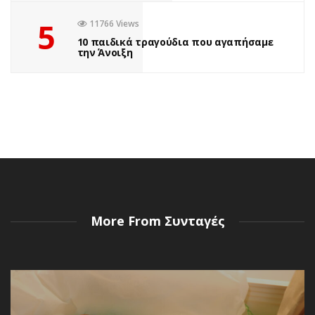
Πόσες φορές έχετε ακούσει το “Βαριέμαι” αυτό το καλοκαίρι;
5
11766 Views
Ανάμεσα σε παραλίες και ζεστά ήσυχα μεσημέρια, έρχεται
10 παιδικά τραγούδια που αγαπήσαμε
την Άνοιξη
πάντα εκείνη η στιγμή που το παιδί σου ψάχνει
απεγνωσμένα κάτι να κάνει....
Read More
More From Συνταγές