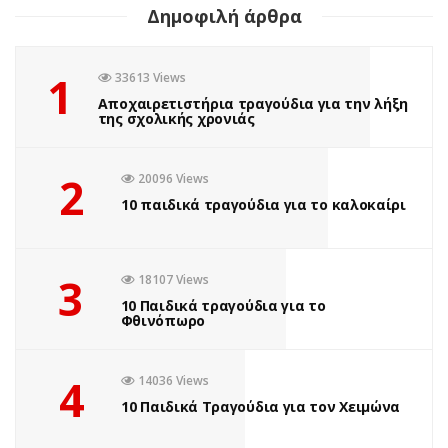
Δημοφιλή άρθρα
1
33613 Views
Αποχαιρετιστήρια τραγούδια για την λήξη
της σχολικής χρονιάς
2
20096 Views
10 παιδικά τραγούδια για το καλοκαίρι
ΒΙΒΛΊΟ
3
18107 Views
MURDLE JR.: Έξυπνα
10 Παιδικά τραγούδια για το
Φθινόπωρο
εγκλήματα για έξυπνα
παιδιά, εκδόσεις
4
14036 Views
Ψυχογιός
10 Παιδικά Τραγούδια για τον Χειμώνα
by
Σοφία Ελευθερίου
1 έτος ago
0