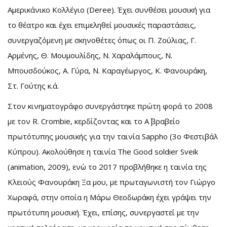
Αμερικάνικο Κολλέγιο (Deree). Έχει συνθέσει μουσική για
το θέατρο και έχει επιμεληθεί μουσικές παραστάσεις,
συνεργαζόμενη με σκηνοθέτες όπως οι Π. Ζούλιας, Γ.
Αρμένης, Θ. Μουμουλίδης, Ν. Χαραλάμπους, Ν.
Μπουσδούκος, Α. Γύρα, Ν. Καραγέωρ­γος, Κ. Φανουράκη,
Στ. Γούτης κ.ά.
Στον κινηματογράφο συνεργάστηκε πρώτη φoρά το 2008
με τον R. Crombie, κερδίζοντας και το Α΄ βραβείο
πρωτότυπης μουσικής για την ταινία Sappho (3ο Φεστιβάλ
Κύπρου). Ακολούθησε η ταινία The Good soldier Sveik
(animation, 2009), ενώ το 2017 προβλήθηκε η ταινία της
Κλειούς Φανουράκη Ξα μου, με πρωταγωνιστή τον Γιώργο
Χωραφά, στην οποία η Μάρω Θεοδωράκη έχει γράψει την
πρωτότυπη μουσική. Έχει, επίσης, συνεργαστεί με την