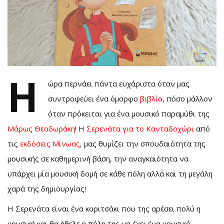
Η
ώρα περνάει πάντα ευχάριστα όταν μας
συντροφεύει ένα όμορφο
βιβλίο
, πόσο μάλλον
όταν πρόκειται για ένα μουσικό παραμύθι της
Μάρως Θεοδωράκη
! Η
Σερενάτα για το Κανταδοχώρι
από
τις
εκδόσεις Μίνωας
, μας θυμίζει την σπουδαιότητα της
μουσικής σε καθημερινή βάση, την αναγκαιότητα να
υπάρχει μία μουσική δομή σε κάθε πόλη αλλά και τη μεγάλη
χαρά της δημιουργίας!
Η Σερενάτα είναι ένα κοριτσάκι που της αρέσει πολύ η
μουσική και θα ήθελε η πόλη της να έχει ένα μουσικό