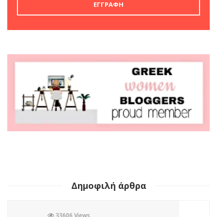
ΒΙΒΛΊΟ
MURDLE JR.: Έξυπνα
εγκλήματα για έξυπνα
παιδιά, εκδόσεις
Ψυχογιός
by
Σοφία Ελευθερίου
1 έτος ago
0
Πόσες φορές έχετε ακούσει το “Βαριέμαι” αυτό το καλοκαίρι;
Ανάμεσα σε παραλίες και ζεστά ήσυχα μεσημέρια, έρχεται
πάντα εκείνη η στιγμή που το παιδί σου ψάχνει
απεγνωσμένα κάτι να κάνει....
Read More
Δημοφιλή άρθρα
33606 Views