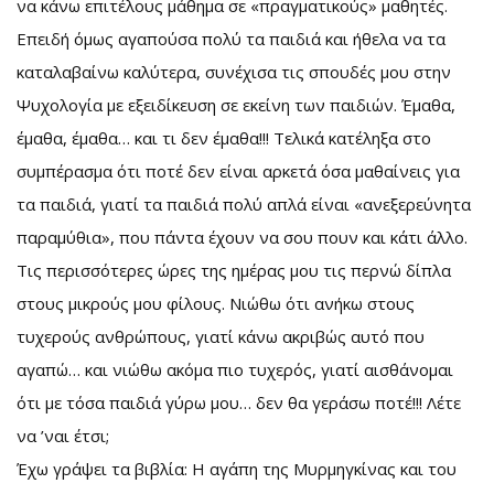
να κάνω επιτέλους μάθημα σε «πραγματικούς» μαθητές.
Επειδή όμως αγαπούσα πολύ τα παιδιά και ήθελα να τα
καταλαβαίνω καλύτερα, συνέχισα τις σπουδές μου στην
Ψυχολογία με εξειδίκευση σε εκείνη των παιδιών. Έμαθα,
έμαθα, έμαθα… και τι δεν έμαθα!!! Τελικά κατέληξα στο
συμπέρασμα ότι ποτέ δεν είναι αρκετά όσα μαθαίνεις για
τα παιδιά, γιατί τα παιδιά πολύ απλά είναι «ανεξερεύνητα
παραμύθια», που πάντα έχουν να σου πουν και κάτι άλλο.
Τις περισσότερες ώρες της ημέρας μου τις περνώ δίπλα
στους μικρούς μου φίλους. Νιώθω ότι ανήκω στους
τυχερούς ανθρώπους, γιατί κάνω ακριβώς αυτό που
αγαπώ… και νιώθω ακόμα πιο τυχερός, γιατί αισθάνομαι
ότι με τόσα παιδιά γύρω μου… δεν θα γεράσω ποτέ!!! Λέτε
να ’ναι έτσι;
Έχω γράψει τα βιβλία: Η αγάπη της Μυρμηγκίνας και του