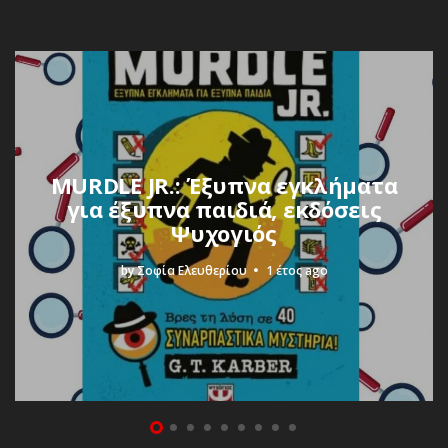
MURDLE JR.: Έξυπνα εγκλήματα
για έξυπνα παιδιά, εκδόσεις
Ψυχογιός
by
Σοφία Ελευθερίου
1 έτος ago