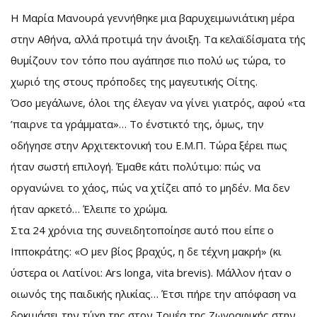
Η Μαρία Μανουρά γεννήθηκε μια βαρυχειμωνιάτικη μέρα
στην Αθήνα, αλλά προτιμά την άνοιξη. Τα κελαϊδίσματα τής
θυμίζουν τον τόπο που αγάπησε πιο πολύ ως τώρα, το
χωριό της στους πρόποδες της μαγευτικής Οίτης.
Όσο μεγάλωνε, όλοι της έλεγαν να γίνει γιατρός, αφού «τα
’παιρνε τα γράμματα»… Το ένστικτό της, όμως, την
οδήγησε στην Αρχιτεκτονική του Ε.Μ.Π. Τώρα ξέρει πως
ήταν σωστή επιλογή. Έμαθε κάτι πολύτιμο: πώς να
οργανώνει το χάος, πώς να χτίζει από το μηδέν. Μα δεν
ήταν αρκετό… Έλειπε το χρώμα.
Στα 24 χρόνια της συνειδητοποίησε αυτό που είπε ο
Ιπποκράτης: «Ο μεν βίος βραχύς, η δε τέχνη μακρή» (κι
ύστερα οι Λατίνοι: Ars longa, vita brevis). Μάλλον ήταν ο
οιωνός της παιδικής ηλικίας… Έτσι πήρε την απόφαση να
δοκιμάσει την τύχη της στον Τομέα της Ζωγραφικής στην