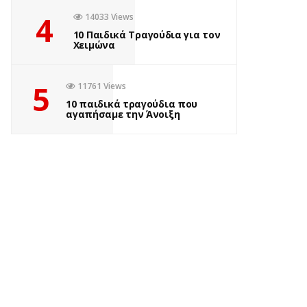
4
14033 Views
10 Παιδικά Τραγούδια για τον
Χειμώνα
5
11761 Views
10 παιδικά τραγούδια που
αγαπήσαμε την Άνοιξη
ΒΙΒΛΊΟ
MURDLE JR.: Έξυπνα
εγκλήματα για έξυπνα
παιδιά, εκδόσεις
Ψυχογιός
by
Σοφία Ελευθερίου
1 έτος ago
0
Πόσες φορές έχετε ακούσει το “Βαριέμαι” αυτό το καλοκαίρι;