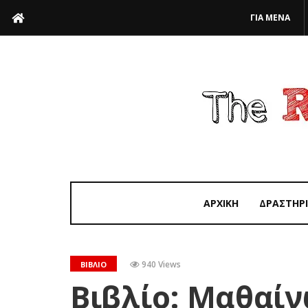
ΓΙΑ ΜΕΝΑ
ΑΡΧΙΚΗ
ΔΡΑΣΤΗΡ
940 Views
ΒΙΒΛΊΟ
Βιβλίο: Μαθαί