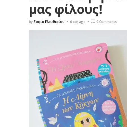
μας φίλους!
by
Σοφία Ελευθερίου
6 έτη ago
0 Comments