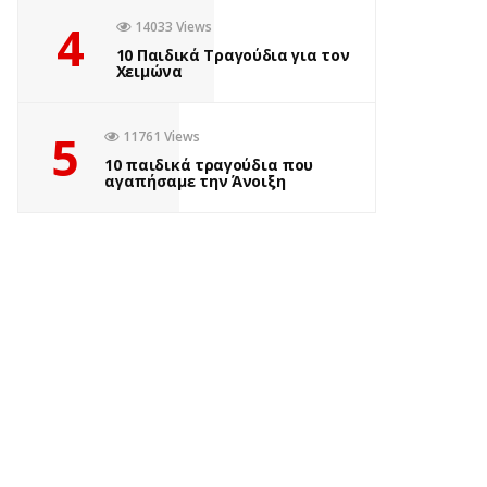
4
14033 Views
10 Παιδικά Τραγούδια για τον
Χειμώνα
5
11761 Views
10 παιδικά τραγούδια που
αγαπήσαμε την Άνοιξη
ΒΙΒΛΊΟ
MURDLE JR.: Έξυπνα
εγκλήματα για έξυπνα
παιδιά, εκδόσεις
Ψυχογιός
by
Σοφία Ελευθερίου
1 έτος ago
0
Πόσες φορές έχετε ακούσει το “Βαριέμαι” αυτό το καλοκαίρι;